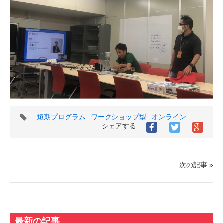
タ
短期プログラム
ワークショップ型
オンライン
グ
シェアする
Facebook
Twitter
Goog
で
で
シ
シ
シ
ェ
ェ
ェ
ア
ア
ア
す
次の記事 »
す
す
る
る
る
最新の記事