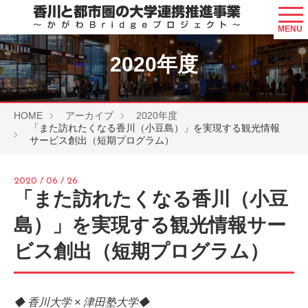
ホーム
MENU
お知らせ
2020年度
事業概要
プログラム紹介
HOME
アーカイブ
2020年度
「また訪れたくなる香川（小豆島）」を実現する観光情報
サービス創出（短期プログラム）
香川で実施するプログラム
都市圏で実施するプログラム
2020 / 06 / 26
「また訪れたくなる香川（小豆
アーカイブ
島）」を実現する観光情報サー
お問い合わせ
ビス創出（短期プログラム）
◆ 香川大学 × 津田塾大学◆